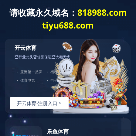
米兰在线官网
米兰在线官网-米
中达产品
中
0730-8
兰(中国)
137890