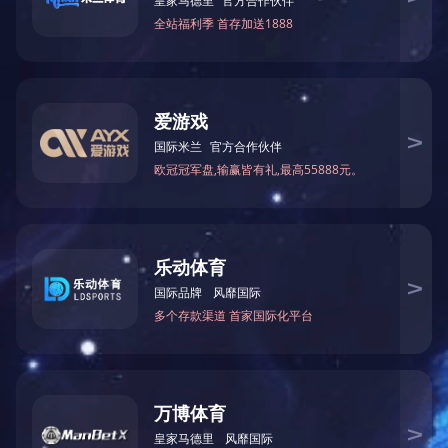
荣誉资质
组织架构
联系中达
米兰在线官网-米兰(中国)
联系人：13789003313(黄先生)
米兰在线
联系电话：0730-8211910
经济开发区的
公司邮箱：yyzdjd@126.com
置优越，交
公司地址：岳阳经济技术开发区康王工
公司始建于2
业园奇康路26号
备研究与开
务。公司通过了
全管理体系