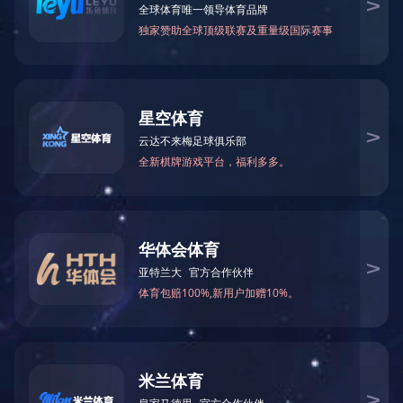
本站关键词：
米兰在线官网-米兰(中国) ,岳阳换热装备,A1高
米兰在线
米兰在线官网-米兰(中国)
ABOUT
公司简介